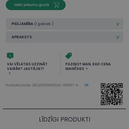
Ielikt pirkumu grozā
PIEEJAMĪBA
(
1 gabals
)
APRAKSTS
VAI VĒLATIES UZZINĀT
PAZIŅOT MAN, KAD CENA
VAIRĀK? JAUTĀJIET!
MAINĪSIES
Produkta kods: DEQ23VEN55024-191667-A
VR
LĪDZĪGI PRODUKTI