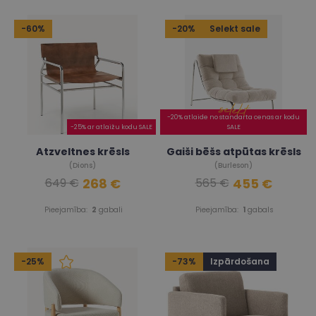
-60%
-20%
Selekt sale
-20% atlaide no standarta cenas ar kodu
-25% ar atlaižu kodu SALE
SALE
Atzveltnes krēsls
Gaiši bēšs atpūtas krēsls
(Dions)
(Burleson)
268 €
455 €
649 €
565 €
Pieejamība:
2
gabali
Pieejamība:
1
gabals
-25%
-73%
Izpārdošana