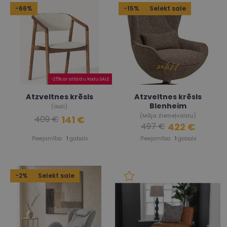
-66%
-15%
Selekt sale
-25% ar atlaižu kodu SALE
Atzveltnes krēsls
Atzveltnes krēsls
Blenheim
(Gali)
(Māja Ziemeļvalstu)
141 €
409 €
422 €
497 €
Pieejamība:
1
gabals
Pieejamība:
1
gabals
-2%
Selekt sale