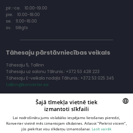
pir.-ce.
10.00-19.00
pie.
10.00-18.00
se.
11.00-16.00
sv.
Slēgts
Tähesaju pārstāvniecības veikals
Tähesaju 5, Tallinn
Tähesaju uz salonu Tālrunis.: +372 53 428 223
Tähesaju E-veikala nodaļa Tālrunis.: +372 53 025 345
tallinn@konverter.ee
pir.-pie.
10.00-19.00
Šajā tīmekļa vietnē tiek
se.
11.00-18.00
izmantoti sīkfaili
sv.
11.00-18.00
LATVIAN
Lai nodrošinātu jums vislabāko iespējamo lietošanas pieredzi,
Konverter vietnē mēs izmantojam sīkdatnes. Atlasot "Piekrist visiem",
Filtrēt noliktavā esošās preces
RUSSIAN
jūs piekrītat visu sīkdatņu izmantošanai.
Lasīt vairāk