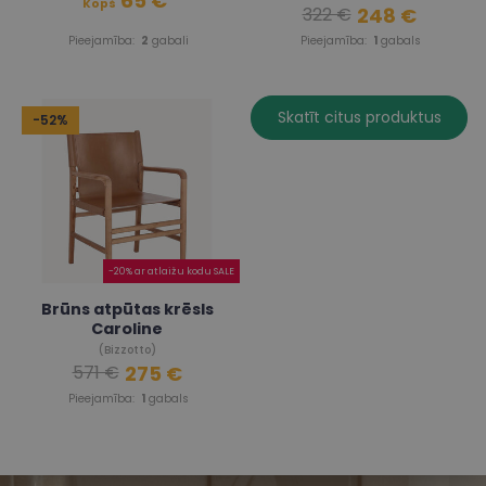
65 €
Kopš
248 €
322 €
Pieejamība:
2
gabali
Pieejamība:
1
gabals
Skatīt citus produktus
-52%
-20% ar atlaižu kodu SALE
Brūns atpūtas krēsls
Caroline
(Bizzotto)
275 €
571 €
Pieejamība:
1
gabals