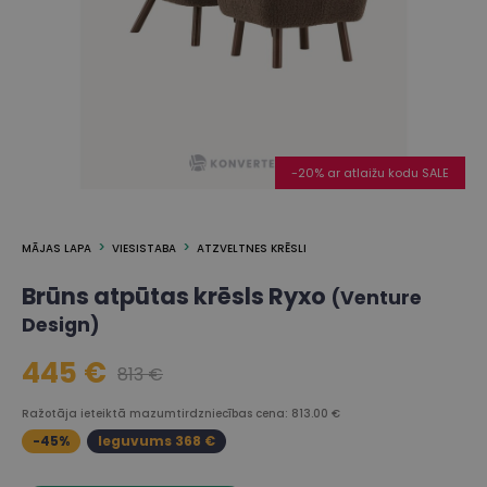
-20% ar atlaižu kodu SALE
MĀJAS LAPA
VIESISTABA
ATZVELTNES KRĒSLI
Brūns atpūtas krēsls Ryxo
(Venture
Design)
445 €
813 €
Ražotāja ieteiktā mazumtirdzniecības cena: 813.00 €
-45%
Ieguvums 368 €