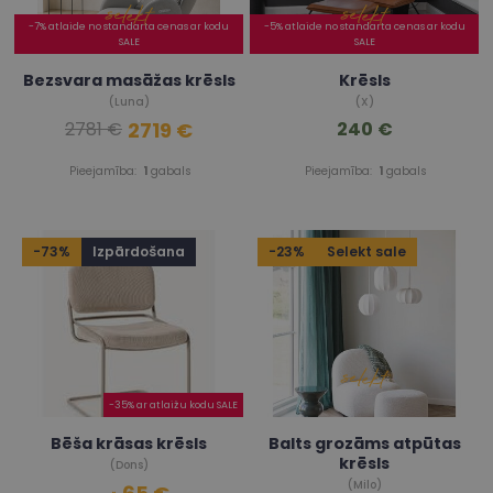
-7% atlaide no standarta cenas ar kodu
-5% atlaide no standarta cenas ar kodu
SALE
SALE
Bezsvara masāžas krēsls
Krēsls
(Luna)
(X)
2719 €
240 €
2781 €
Pieejamība:
1
gabals
Pieejamība:
1
gabals
-73%
Izpārdošana
-23%
Selekt sale
-35% ar atlaižu kodu SALE
Bēša krāsas krēsls
Balts grozāms atpūtas
krēsls
(Dons)
(Milo)