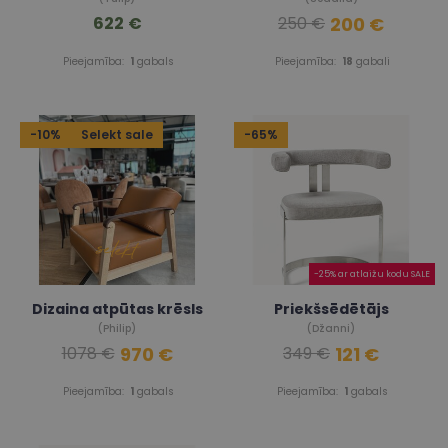
622 €
200 €
250 €
Pieejamība:
1
gabals
Pieejamība:
18
gabali
-10%
Selekt sale
-65%
-25% ar atlaižu kodu SALE
Dizaina atpūtas krēsls
Priekšsēdētājs
(Philip)
(Džanni)
970 €
121 €
1078 €
349 €
Pieejamība:
1
gabals
Pieejamība:
1
gabals