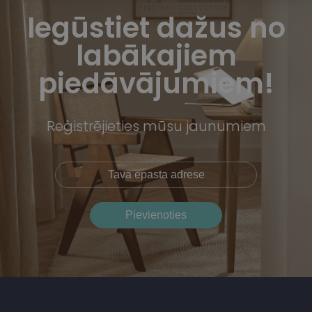
Iegūstiet dažus no
labākajiem
piedāvājumiem!
Reģistrējieties mūsu jaunumiem