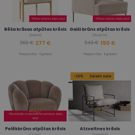
-10% ar atlaižu kodu SALE
-30% ar atlaižu kodu SALE
Bēša krāsas atpūtas krēsls
Gaiši brūns atpūtas krēsls
(Nemo)
(Fluente)
277 €
150 €
369 €
549 €
Pieejamība:
1
gabals
Pieejamība:
1
gabals
-20%
Selekt sale
-5% atlaide no standarta cenas ar kodu
SALE
Pelēkbrūns atpūtas krēsls
Atzveltnes krēsls
(Tulip)
(Sedalia)