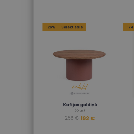
-26%
Selekt sale
-7
Kafijas galdiņš
(Ojas)
192 €
258 €