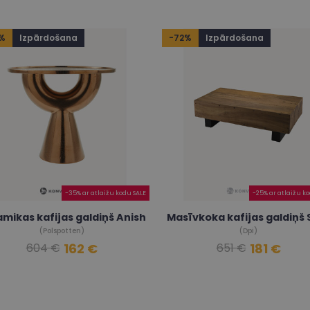
%
Izpārdošana
-72%
Izpārdošana
-35% ar atlaižu kodu SALE
-25% ar atlaižu k
mikas kafijas galdiņš Anish
Masīvkoka kafijas galdiņš
(Polspotten)
(Dpi)
162 €
181 €
604 €
651 €