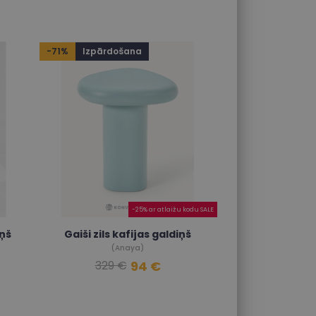
-71%
Izpārdošana
-25% ar atlaižu kodu SALE
iņš
Gaiši zils kafijas galdiņš
(Anaya)
94 €
329 €