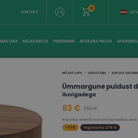
0
KONTAKTI
LATV
AMISTABA
MĀJAS BIROJS
PRIEKŠNAMS
INTERJERA PRECES
APGAISMO
MĀJAS LAPA
VIESISTABA
KAFIJAS GALDIŅ
Ümmargune puidust d
iluvigadega
83 €
359 €
Ražotāja ieteiktā mazumtirdzniecības cena:
-77%
Ieguvums 276 €