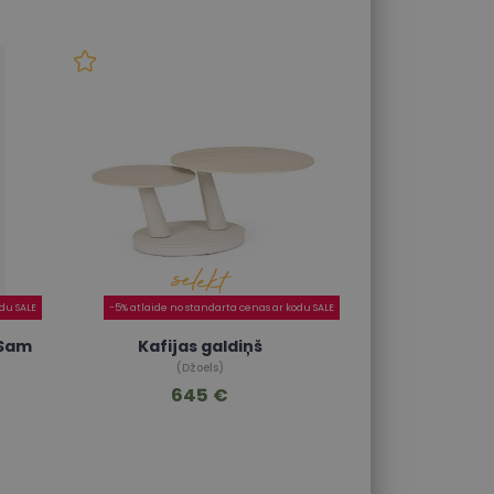
odu SALE
-5% atlaide no standarta cenas ar kodu SALE
 Sam
Kafijas galdiņš
(Džoels)
645 €