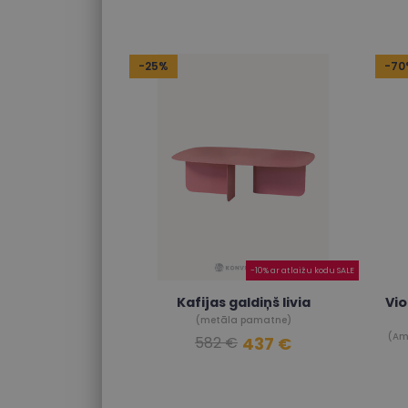
-25%
-70
-10% ar atlaižu kodu SALE
Kafijas galdiņš livia
Vio
(metāla pamatne)
(Am
437 €
582 €