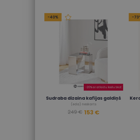
-40%
-73
-20% ar atlaižu kodu SALE
Sudraba dizaina kafijas galdiņš
Kera
(eda) neskarts
153 €
249 €