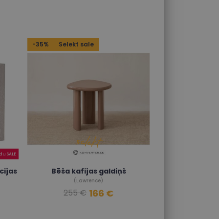
-35%
Selekt sale
odu SALE
cijas
Bēša kafijas galdiņš
(Lawrence)
166 €
255 €