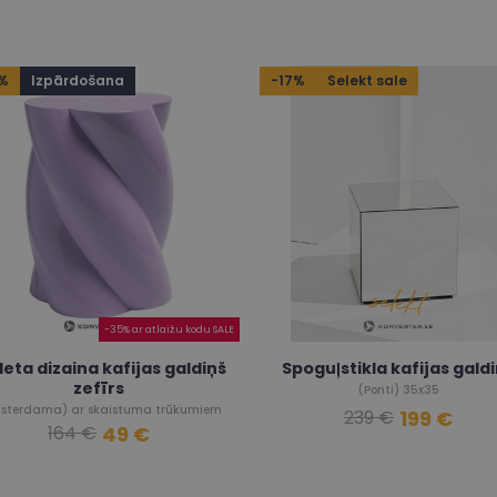
%
Izpārdošana
-17%
Selekt sale
-35% ar atlaižu kodu SALE
leta dizaina kafijas galdiņš
Spoguļstikla kafijas gald
zefīrs
(Ponti) 35x35
sterdama) ar skaistuma trūkumiem
199 €
239 €
49 €
164 €