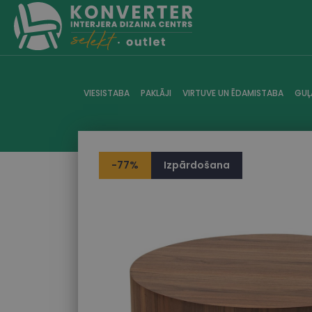
VIESISTABA
PAKLĀJI
VIRTUVE UN ĒDAMISTABA
GUĻ
-77%
Izpārdošana