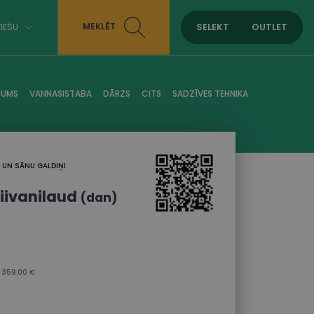
SELEKT
OUTLET
MEKLĒT
IEŠU
JUMS
VANNASISTABA
DĀRZS
CITS
SADZĪVES TEHNIKA
I UN SĀNU GALDIŅI
iivanilaud
(dan)
 359.00 €