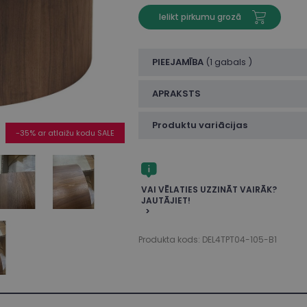
Ielikt pirkumu grozā
PIEEJAMĪBA
(
1 gabals
)
APRAKSTS
Produktu variācijas
-35% ar atlaižu kodu SALE
VAI VĒLATIES UZZINĀT VAIRĀK?
JAUTĀJIET!
Produkta kods: DEL4TPT04-105-B1