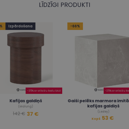
LĪDZĪGI PRODUKTI
4%
Izpārdošana
-66%
-35% ar atlaižu kodu SALE
-25% ar atlaižu k
Kafijas galdiņš
Gaiši pelēks marmora imitā
kafijas galdiņš
(Malung)
(Lesley)
37 €
142 €
53 €
Kopš