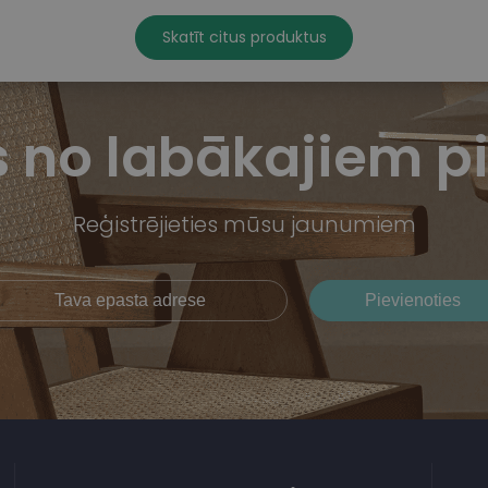
Skatīt citus produktus
us no labākajiem 
Reģistrējieties mūsu jaunumiem