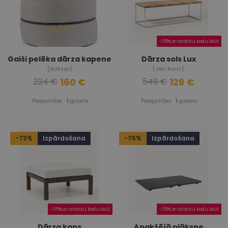
-35% ar atlaižu kodu SALE
Gaiši pelēka dārza kapene
Dārza sols Lux
(Gulizar)
(Jan Kurtz)
160 €
128 €
224 €
549 €
Pieejamība:
1
gabals
Pieejamība:
1
gabals
-73%
Izpārdošana
-75%
Izpārdošana
-35% ar atlaižu kodu SALE
-35% ar atlaižu kodu SALE
Dārza kaps
Apakšējā plāksne