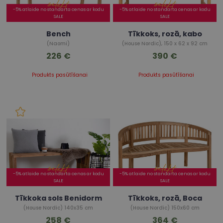
-5% atlaide no standarta cenas ar kodu
-5% atlaide no standarta cenas ar kodu
SALE
SALE
Bench
Tīkkoks, rozā, kabo
(Naomi)
(House Nordic), 150 x 62 x 92 cm
226 €
390 €
Produkts pasūtīšanai
Produkts pasūtīšanai
-5% atlaide no standarta cenas ar kodu
-5% atlaide no standarta cenas ar kodu
SALE
SALE
Tīkkoka sols Benidorm
Tīkkoks, rozā, Boca
(House Nordic) 140x35 cm
(House Nordic) 150x60 cm
258 €
364 €