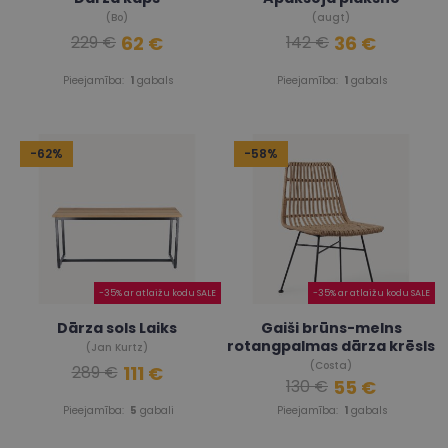
(Bo)
(augt)
62 €
36 €
229 €
142 €
Pieejamība:
1
gabals
Pieejamība:
1
gabals
-62%
-58%
-35% ar atlaižu kodu SALE
-35% ar atlaižu kodu SALE
Dārza sols Laiks
Gaiši brūns-melns
rotangpalmas dārza krēsls
(Jan Kurtz)
(Costa)
111 €
289 €
55 €
130 €
Pieejamība:
5
gabali
Pieejamība:
1
gabals