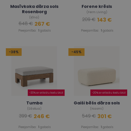
Masīvkoka dārza sols
Forene krēsls
Rosenborg
(Ferm Living)
(Ķīna)
143 €
209 €
267 €
648 €
Pieejamība:
1
gabals
Pieejamība:
1
gabals
-38%
-45%
-20% ar atlaižu kodu SALE
-20% ar atlaižu kodu SALE
Tumba
Gaiši bēšs dārza sols
(Džošua)
(Naomi)
246 €
301 €
399 €
549 €
Pieejamība:
1
gabals
Pieejamība:
1
gabals