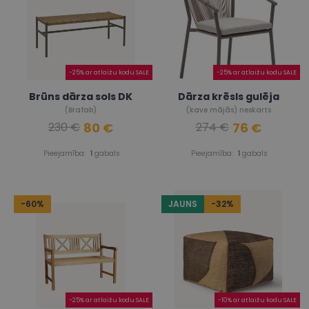
-25% ar atlaižu kodu SALE
-25% ar atlaižu kodu SALE
Brūns dārza sols DK
Dārza krēsls gulēja
(Brafab)
(kave mājās) neskarts
80 €
76 €
230 €
274 €
Pieejamība:
1
gabals
Pieejamība:
1
gabals
-60%
JAUNS
-32%
-25% ar atlaižu kodu SALE
-10% ar atlaižu kodu SALE