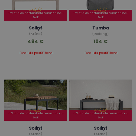
-5% atlaide no standarta cenas ar kodu
-5% atlaide no standarta cenas ar kodu
SALE
SALE
Soliņš
Tumba
(Atēna)
(Redang)
484 €
104 €
Produkts pasūtīšanai
Produkts pasūtīšanai
-5% atlaide no standarta cenas ar kodu
-5% atlaide no standarta cenas ar kodu
SALE
SALE
Soliņš
Soliņš
(Atēna)
(Atēna)