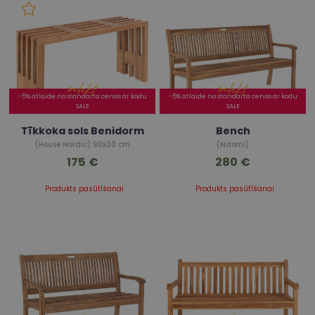
-5% atlaide no standarta cenas ar kodu
-5% atlaide no standarta cenas ar kodu
SALE
SALE
Tīkkoka sols Benidorm
Bench
(House Nordic) 90x30 cm
(Naomi)
175 €
280 €
Produkts pasūtīšanai
Produkts pasūtīšanai