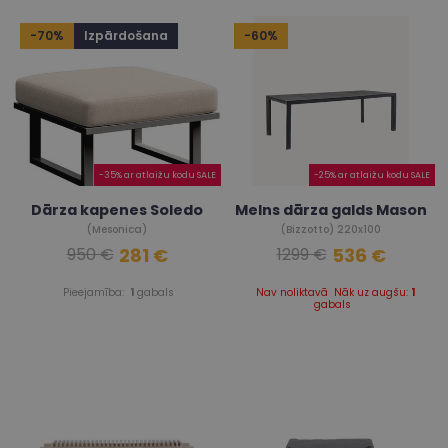
-70%
Izpārdošana
-60%
-35% ar atlaižu kodu SALE
-25% ar atlaižu kodu SALE
Dārza kapenes Soledo
Melns dārza galds Mason
(Mesonica)
(Bizzotto) 220x100
281 €
536 €
950 €
1299 €
Pieejamība:
1
gabals
Nav noliktavā
Nāk uz augšu:
1
gabals