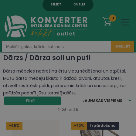
SELEKT
OUTLET
0
MEKLĒT
Dārzs / Dārza soli un pufi
Dārza mēbeles nodrošina ērtu vietu sēdēšanai un atpūtai.
Mūsu dārza mēbeļu klāstā ir dažādi dīvāni, atpūtas krēsli,
atzveltnes krēsli, galdi, piekaramie krēsli un saulessargi, kas
palīdzēs padarīt jūsu terasi īpašāku.
Filtrēt
JAUNĀKĀS VISPIRMS
1
-
28
no
28
-65%
-72%
Izpārdošana