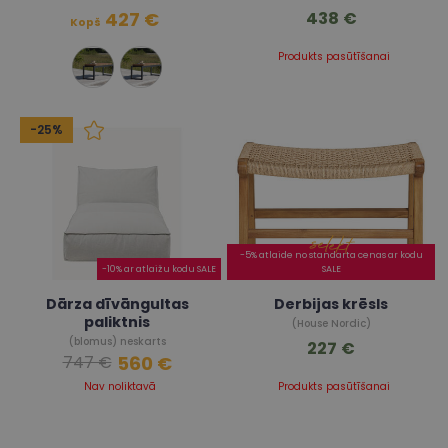
427 €
438 €
Kopš
Produkts pasūtīšanai
-25%
-5% atlaide no standarta cenas ar kodu
-10% ar atlaižu kodu SALE
SALE
Dārza dīvāngultas
Derbijas krēsls
paliktnis
(House Nordic)
(blomus) neskarts
227 €
560 €
747 €
Nav noliktavā
Produkts pasūtīšanai