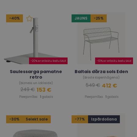
-40%
JAUNS
-25%
-20% ar atlaižu kodu SALE
-10% ar atlaižu kodu SALE
Saulessarga pamatne
Baltais dārza sols Eden
retro
(Broste Kopenhāgena)
(bizness un izklaide)
412 €
549 €
153 €
249 €
Pieejamība:
1
gabals
Pieejamība:
1
gabals
-30%
Selekt sale
-77%
Izpārdošana