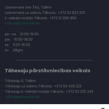
Läänemere tee 74a, Tallinn
Läänemere uz salonu Tālrunis.: +372 53 823 330
E-veikala nodaļa Tālrunis.: +372 51 990 856
tallinn@konverter.ee
pir.-ce.
10.00-19.00
pie.
10.00-18.00
se.
11.00-16.00
sv.
Slēgts
Tähesaju pārstāvniecības veikals
Tähesaju 5, Tallinn
Tähesaju uz salonu Tālrunis.: +372 53 428 223
Tähesaju E-veikala nodaļa Tālrunis.: +372 53 025 345
tallinn@konverter.ee
pir.-pie.
10.00-19.00