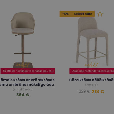
-5%
Selekt sale
-5% atlaide no standarta cenas ar kodu SALE
-7% atlaide no standarta cenas ar ko
āmais krēsls ar krēmkrāsas
Bāra krēsls bēšā krāsā
umu un brūnu mākslīgo ādu
(Antara)
(Angel Cerda)
218 €
229 €
364 €