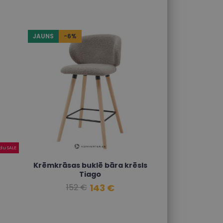
JAUNS
-6%
odu SALE
Krēmkrāsas buklē bāra krēsls
Tiago
143 €
152 €