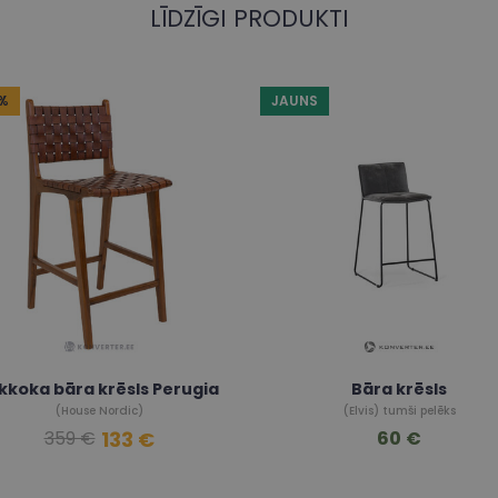
LĪDZĪGI PRODUKTI
%
JAUNS
kkoka bāra krēsls Perugia
Bāra krēsls
(House Nordic)
(Elvis) tumši pelēks
133 €
60 €
359 €