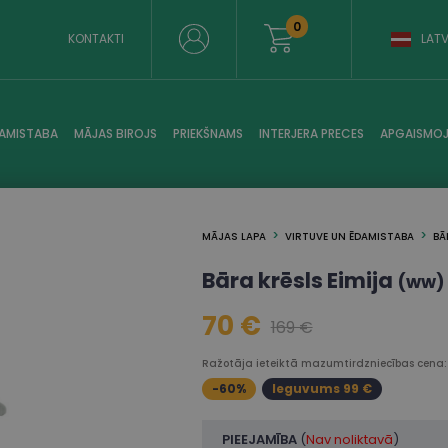
0
KONTAKTI
LATV
AMISTABA
MĀJAS BIROJS
PRIEKŠNAMS
INTERJERA PRECES
APGAISMO
MĀJAS LAPA
VIRTUVE UN ĒDAMISTABA
BĀ
Bāra krēsls Eimija
(ww)
70 €
169 €
Ražotāja ieteiktā mazumtirdzniecības cena:
-60%
Ieguvums 99 €
PIEEJAMĪBA
(
Nav noliktavā
)