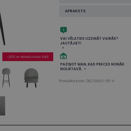
APRAKSTS
VAI VĒLATIES UZZINĀT VAIRĀK?
JAUTĀJIET!
-25% ar atlaižu kodu SALE
PAZIŅOT MAN, KAD PRECES NONĀK
NOLIKTAVĀ.
Produkta kods: DEL7ULK01-115-A