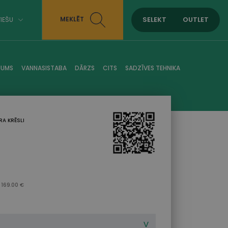
SELEKT
OUTLET
MEKLĒT
IEŠU
JUMS
VANNASISTABA
DĀRZS
CITS
SADZĪVES TEHNIKA
RA KRĒSLI
 169.00 €