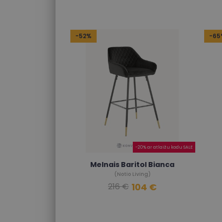
-52%
-65
-20% ar atlaižu kodu SALE
Melnais Baritol Bianca
(Notio Living)
104 €
216 €