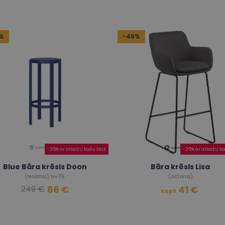
%
-48%
-35% ar atlaižu kodu SALE
-35% ar atlaižu k
Blue Bāra krēsls Doon
Bāra krēsls Lisa
(Nooma) h=75
(Actona)
86 €
41 €
249 €
Kopš