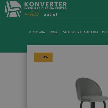
VIESISTABA
PAKLĀJI
VIRTUVE UN ĒDAMISTABA
GUĻ
-60%