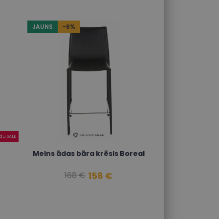
JAUNS
-6%
du SALE
Melns ādas bāra krēsls Boreal
158 €
168 €