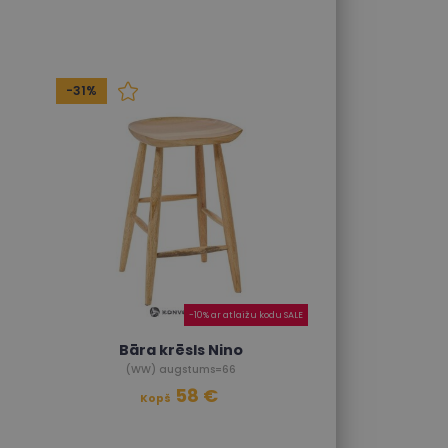
-31%
-10% ar atlaižu kodu SALE
Bāra krēsls Nino
(WW) augstums=66
58 €
Kopš