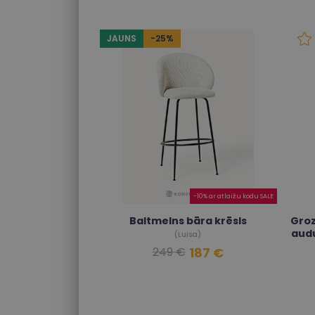
JAUNS
-25%
-10% ar atlaižu kodu SALE
Baltmelns bāra krēsls
Groz
aud
(Luisa)
187 €
249 €