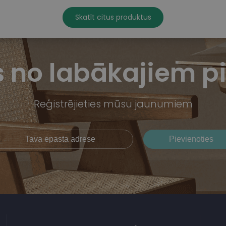
Skatīt citus produktus
us no labākajiem 
Reģistrējieties mūsu jaunumiem