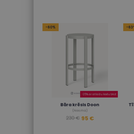
-60%
-63
-25% ar atlaižu kodu SALE
Bāra krēsls Doon
Tī
(Noo.ma)
95 €
230 €