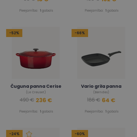
Pieejamība:
1
gabals
Pieejamība:
1
gabals
-52%
-66%
Čuguna panna Cerise
Vario grila panna
(Le Creuset)
(Berndes)
236 €
64 €
490 €
186 €
Pieejamība:
1
gabals
Pieejamība:
1
gabals
-24%
-60%