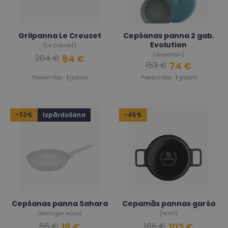
Grilpanna Le Creuset
Cepšanas panna 2 gab.
Evolution
(Le Creuset)
(GreenPan)
84 €
204 €
74 €
153 €
Pieejamība:
1
gabals
Pieejamība:
1
gabals
-73%
Izpārdošana
-45%
Cepšanas panna Sahara
Cepamās pannas garša
(Berlinger Haus)
(Wmf)
18 €
102 €
66 €
186 €