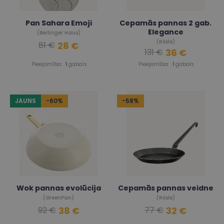
Pan Sahara Emoji
Cepamās pannas 2 gab.
Elegance
(Berlinger Haus)
(Rösle)
28 €
81 €
36 €
131 €
Pieejamība:
1
gabals
Pieejamība:
1
gabals
JAUNS
-60%
-58%
Wok pannas evolūcija
Cepamās pannas veidne
(GreenPan)
(Rösle)
38 €
32 €
92 €
77 €