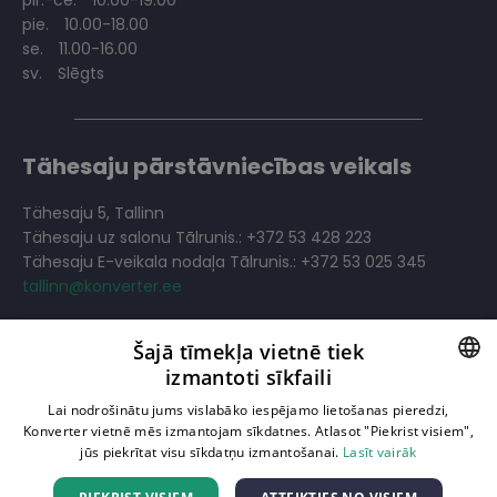
pir.-ce.
10.00-19.00
pie.
10.00-18.00
se.
11.00-16.00
sv.
Slēgts
Tähesaju pārstāvniecības veikals
Tähesaju 5, Tallinn
Tähesaju uz salonu Tālrunis.: +372 53 428 223
Tähesaju E-veikala nodaļa Tālrunis.: +372 53 025 345
tallinn@konverter.ee
pir.-pie.
10.00-19.00
Šajā tīmekļa vietnē tiek
se.
11.00-18.00
izmantoti sīkfaili
sv.
11.00-18.00
LATVIAN
Lai nodrošinātu jums vislabāko iespējamo lietošanas pieredzi,
Konverter vietnē mēs izmantojam sīkdatnes. Atlasot "Piekrist visiem",
Filtrēt noliktavā esošās preces
RUSSIAN
jūs piekrītat visu sīkdatņu izmantošanai.
Lasīt vairāk
ENGLISH