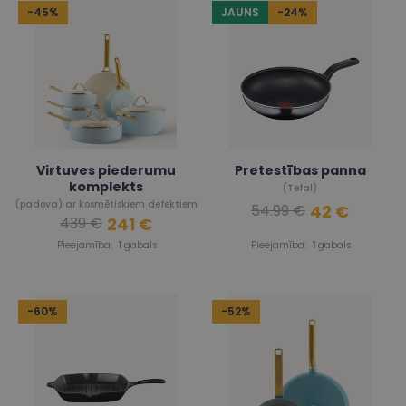
-45%
JAUNS
-24%
Virtuves piederumu
Pretestības panna
komplekts
(Tefal)
(padova) ar kosmētiskiem defektiem
42 €
54.99 €
241 €
439 €
Pieejamība:
1
gabals
Pieejamība:
1
gabals
-60%
-52%