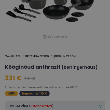
MĀJAS LAPA
INTERJERA PRECES
ĶĒDES UN VAGONI
Kööginõud anthrazit
(berlingerhaus)
331 €
441 €
Ražotāja ieteiktā mazumtirdzniecības cena: 441.00 €
-25%
Ieguvums 110 €
PIEEJAMĪBA
(
Nav noliktavā
)