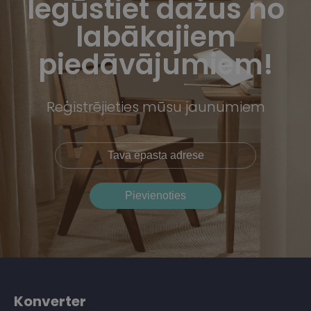
Iegūstiet dažus no
labākajiem
piedāvājumiem!
Reģistrējieties mūsu jaunumiem
Konverter