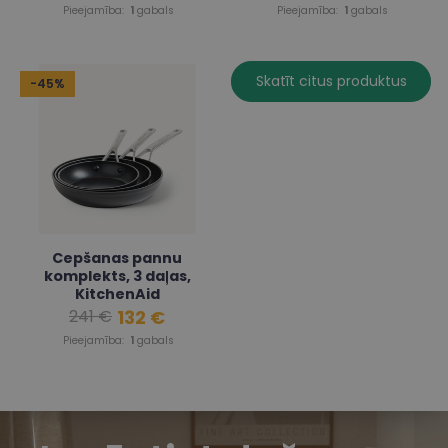
Pieejamība:
1
gabals
Pieejamība:
1
gabals
Skatīt citus produktus
-45%
Cepšanas pannu
komplekts, 3 daļas,
KitchenAid
132 €
241 €
(KitchenAid)
Pieejamība:
1
gabals