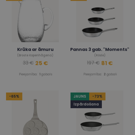
Krūka ar āmuru
Pannas 3 gab. "Moments"
(Broste Kopenhāgena)
(Rösle)
25 €
81 €
33 €
197 €
Pieejamība:
1
gabals
Pieejamība:
2
gabali
-65%
JAUNS
-73%
Izpārdošana